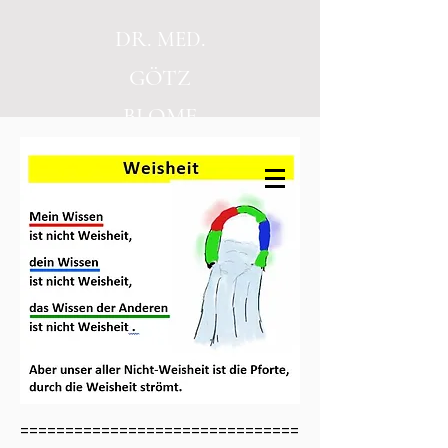
DR.
.
MED
GÖTZ
BLOME
===============================