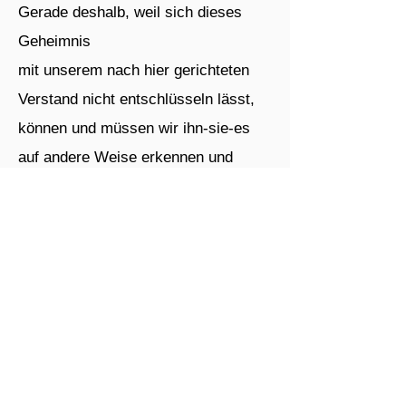
Gerade deshalb, weil sich dieses
Geheimnis
mit unserem nach hier gerichteten
Verstand nicht entschlüsseln lässt,
können und müssen wir ihn-sie-es
auf andere Weise erkennen und
erleben,
nämlich mit jenen Sinnen, die nach
dort gerichtet sind.
Wir können ihn-sie-es nicht suchen,
weil wir ihn-sie-es nicht kennen.
Wir können uns nur bereit machen,
von ihm-ihr-ihm gefunden zu